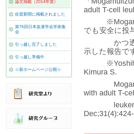
「Mogamulizuma
論文掲載（2014年度）
adult T-cell 
佐賀新聞に掲載されました
※Mogamu
第76回日本血液学会学術集
でも安全に投
会
かつ透析に
引っ越し完了しました
示した報告で
引っ越し準備中
※Yoshihara M
☆新ホームページ公開☆
Kimura S.
Mogamulizuma
with adult T-cel
leukemia/ly
Dec;31(4):424-