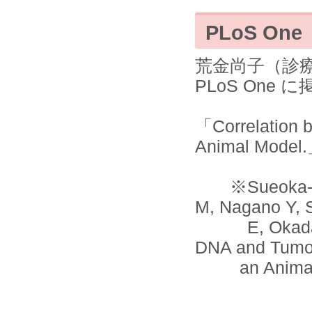
PLoS One
荒金尚子（診
PLoS One
「Correlation 
Animal Model
※Sueoka-Arag
M, Nagano Y, 
E, Okada S, 
DNA and Tumor
an Animal Mo