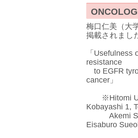
ONCOLOG
梅口仁美（大学
掲載されまし
「Usefulness of
resistance
to EGFR tyrosi
cancer」
※Hitomi Ume
Kobayashi 1, 
Akemi Sato 1
Eisaburo Sueo