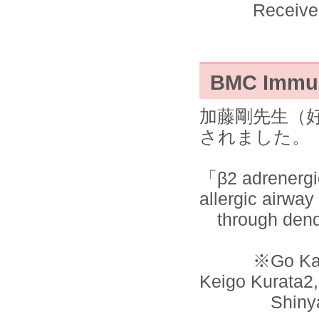
Received Jun
BMC Immu
加藤剛先生（好生
されました。
「β2 adrenergic
allergic airway
through dendr
※Go Kato1, K
Keigo Kurata2,
Shinya Kimu