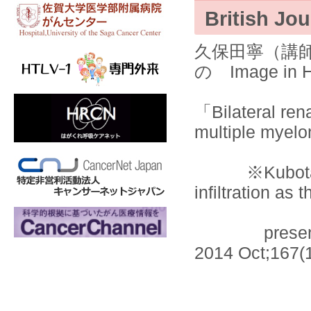
British Jo
久保田寧（講師）の報
の Image i
「Bilateral renal
multiple mye
※Kubota Y, M
infiltration as th
presentation
2014 Oct;167(1